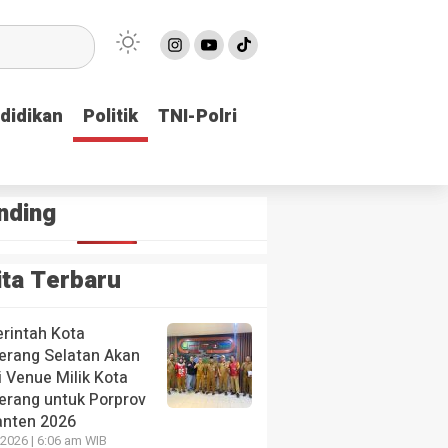
didikan
didikan
Politik
Politik
TNI-Polri
TNI-Polri
nding
ita Terbaru
rintah Kota
erang Selatan Akan
 Venue Milik Kota
erang untuk Porprov
anten 2026
2026 | 6:06 am WIB