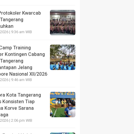
uta Ton, BULOG Perluas Distribusi Beras Premium ke
Protokoler Kwarcab
 Tangerang
kuhkan
2026 | 9:36 am WIB
 Camp Training
er Kontingen Cabang
 Tangerang
ntapan Jelang
s Dihormati,
HEADLINE
ore Nasional XII/2026
t Nabire: Jangan
Fery Radiansyah Tekankan
2026 | 9:46 am WIB
 Secara Sepihak
KDKMP Harus Beri Manfaat Ny
ora Kota Tangerang
2 days ago
s Konsisten Tiap
sa Korve Sarana
raga
2026 | 2:06 pm WIB