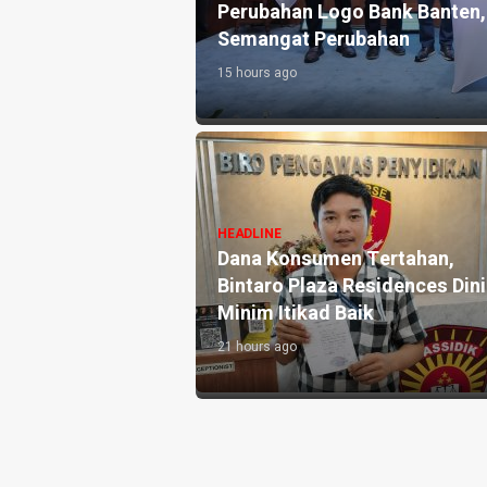
m ke
Perubahan Logo Bank Banten, Transform
Semangat Perubahan
15 hours ago
HEADLINE
H
Dana Konsumen Tertahan,
A
n
Bintaro Plaza Residences Dinilai
P
t Nyata
Minim Itikad Baik
P
21 hours ago
1