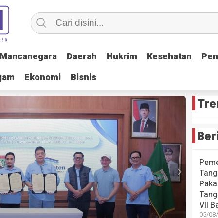
Mancanegara
Mancanegara
Daerah
Daerah
Hukrim
Hukrim
Kesehatan
Kesehatan
Pen
Pen
gam
gam
Ekonomi
Ekonomi
Bisnis
Bisnis
Tre
Ber
Peme
Tang
Pakai
Tang
VII B
HEADLINE
05/08/