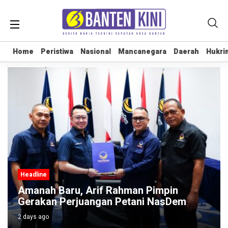
Home
Home
Peristiwa
Peristiwa
Nasional
Nasional
Mancanegara
Mancanegara
Daerah
Daerah
Hukri
Hukri
Headline
Amanah Baru, Arif Rahman Pimpin
Gerakan Perjuangan Petani NasDem
2 days ago