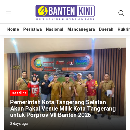
Home
Home
Peristiwa
Peristiwa
Nasional
Nasional
Mancanegara
Mancanegara
Daerah
Daerah
Hukri
Hukri
Headline
Pemerintah Kota Tangerang Selatan
Akan Pakai Venue Milik Kota Tangerang
untuk Porprov VII Banten 2026
2 days ago