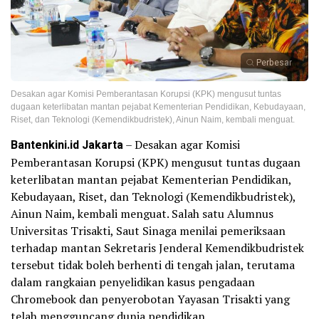
Perbesar
Desakan agar Komisi Pemberantasan Korupsi (KPK) mengusut tuntas
dugaan keterlibatan mantan pejabat Kementerian Pendidikan, Kebudayaan,
Riset, dan Teknologi (Kemendikbudristek), Ainun Naim, kembali menguat.
Bantenkini.id Jakarta
– Desakan agar Komisi
Pemberantasan Korupsi (KPK) mengusut tuntas dugaan
keterlibatan mantan pejabat Kementerian Pendidikan,
Kebudayaan, Riset, dan Teknologi (Kemendikbudristek),
Ainun Naim, kembali menguat. Salah satu Alumnus
Universitas Trisakti, Saut Sinaga menilai pemeriksaan
terhadap mantan Sekretaris Jenderal Kemendikbudristek
tersebut tidak boleh berhenti di tengah jalan, terutama
dalam rangkaian penyelidikan kasus pengadaan
Chromebook dan penyerobotan Yayasan Trisakti yang
telah mengguncang dunia pendidikan.