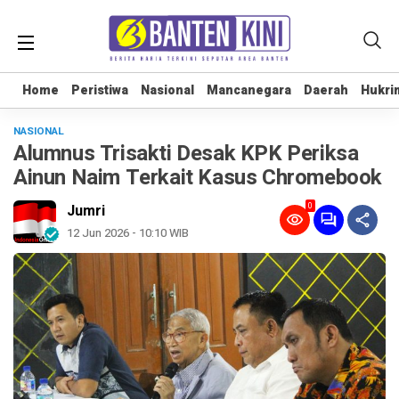
Home
Home
Peristiwa
Peristiwa
Nasional
Nasional
Mancanegara
Mancanegara
Daerah
Daerah
Hukri
Hukri
NASIONAL
Alumnus Trisakti Desak KPK Periksa
Ainun Naim Terkait Kasus Chromebook
0
Jumri
12 Jun 2026 - 10:10 WIB