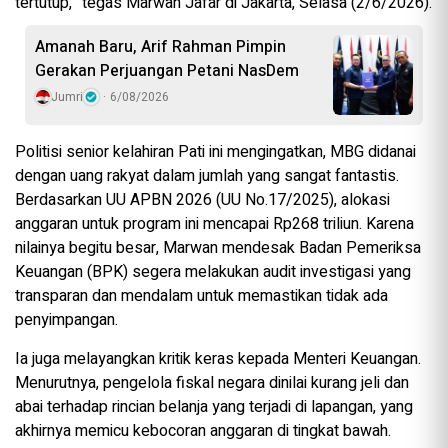
tertutup,” tegas Marwan Jafar di Jakarta, Selasa (2/6/2026).
Amanah Baru, Arif Rahman Pimpin
Gerakan Perjuangan Petani NasDem
Jumri
6/08/2026
Politisi senior kelahiran Pati ini mengingatkan, MBG didanai
dengan uang rakyat dalam jumlah yang sangat fantastis.
Berdasarkan UU APBN 2026 (UU No.17/2025), alokasi
anggaran untuk program ini mencapai Rp268 triliun. Karena
nilainya begitu besar, Marwan mendesak Badan Pemeriksa
Keuangan (BPK) segera melakukan audit investigasi yang
transparan dan mendalam untuk memastikan tidak ada
penyimpangan.
Ia juga melayangkan kritik keras kepada Menteri Keuangan.
Menurutnya, pengelola fiskal negara dinilai kurang jeli dan
abai terhadap rincian belanja yang terjadi di lapangan, yang
akhirnya memicu kebocoran anggaran di tingkat bawah.