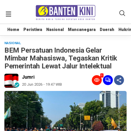
Home
Home
Peristiwa
Peristiwa
Nasional
Nasional
Mancanegara
Mancanegara
Daerah
Daerah
Hukri
Hukri
NASIONAL
BEM Persatuan Indonesia Gelar
Mimbar Mahasiswa, Tegaskan Kritik
Pemerintah Lewat Jalur Intelektual
0
Jumri
20 Jun 2026 - 19:47 WIB