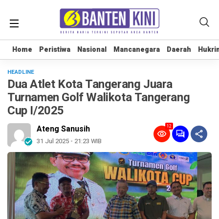
Home
Home
Peristiwa
Peristiwa
Nasional
Nasional
Mancanegara
Mancanegara
Daerah
Daerah
Hukri
Hukri
HEADLINE
Dua Atlet Kota Tangerang Juara
Turnamen Golf Walikota Tangerang
Cup I/2025
12
Ateng Sanusih
31 Jul 2025 - 21:23 WIB