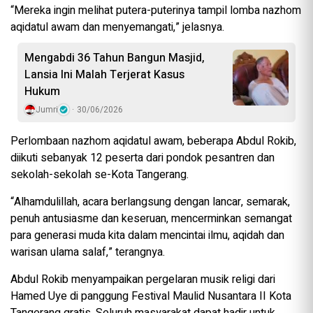
“Mereka ingin melihat putera-puterinya tampil lomba nazhom
aqidatul awam dan menyemangati,” jelasnya.
Mengabdi 36 Tahun Bangun Masjid,
Lansia Ini Malah Terjerat Kasus
Hukum
Jumri
30/06/2026
Perlombaan nazhom aqidatul awam, beberapa Abdul Rokib,
diikuti sebanyak 12 peserta dari pondok pesantren dan
sekolah-sekolah se-Kota Tangerang.
“Alhamdulillah, acara berlangsung dengan lancar, semarak,
penuh antusiasme dan keseruan, mencerminkan semangat
para generasi muda kita dalam mencintai ilmu, aqidah dan
warisan ulama salaf,” terangnya.
Abdul Rokib menyampaikan pergelaran musik religi dari
Hamed Uye di panggung Festival Maulid Nusantara II Kota
Tangerang gratis. Seluruh masyarakat dapat hadir untuk