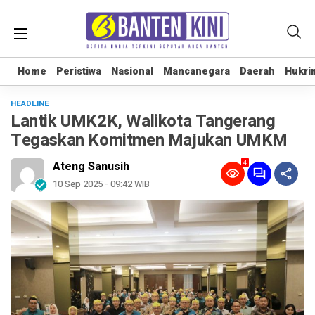
Home
Home
Peristiwa
Peristiwa
Nasional
Nasional
Mancanegara
Mancanegara
Daerah
Daerah
Hukri
Hukri
HEADLINE
Lantik UMK2K, Walikota Tangerang
Tegaskan Komitmen Majukan UMKM
4
Ateng Sanusih
10 Sep 2025 - 09:42 WIB