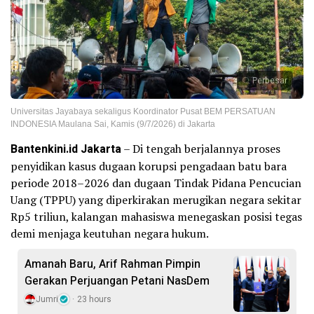
Perbesar
Universitas Jayabaya sekaligus Koordinator Pusat BEM PERSATUAN
INDONESIA Maulana Sai, Kamis (9/7/2026) di Jakarta
Bantenkini.id Jakarta
– Di tengah berjalannya proses
penyidikan kasus dugaan korupsi pengadaan batu bara
periode 2018–2026 dan dugaan Tindak Pidana Pencucian
Uang (TPPU) yang diperkirakan merugikan negara sekitar
Rp5 triliun, kalangan mahasiswa menegaskan posisi tegas
demi menjaga keutuhan negara hukum.
Amanah Baru, Arif Rahman Pimpin
Gerakan Perjuangan Petani NasDem
Jumri
23 hours