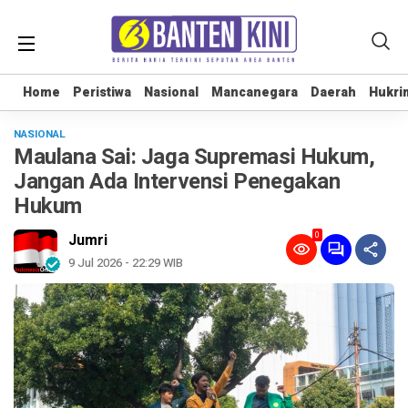
Home
Home
Peristiwa
Peristiwa
Nasional
Nasional
Mancanegara
Mancanegara
Daerah
Daerah
Hukri
Hukri
NASIONAL
Maulana Sai: Jaga Supremasi Hukum,
Jangan Ada Intervensi Penegakan
Hukum
0
Jumri
9 Jul 2026 - 22:29 WIB