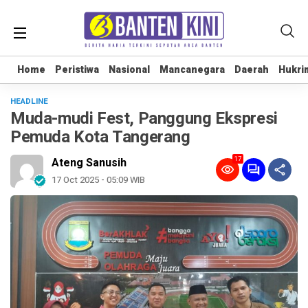
Home
Home
Peristiwa
Peristiwa
Nasional
Nasional
Mancanegara
Mancanegara
Daerah
Daerah
Hukri
Hukri
HEADLINE
Muda-mudi Fest, Panggung Ekspresi
Pemuda Kota Tangerang
17
Ateng Sanusih
17 Oct 2025 - 05:09 WIB