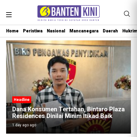
Home
Peristiwa
Nasional
Mancanegara
Daerah
Hukri
Headline
Dana Konsumen Tertahan, Bintaro Plaza
Residences Dinilai Minim Itikad Baik
1 day ago ago