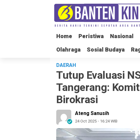
Home
Home
Peristiwa
Peristiwa
Nasional
Nasional
Olahraga
Olahraga
Sosial Budaya
Sosial Budaya
Ra
Ra
DAERAH
Tutup Evaluasi NS
Tangerang: Komit
Birokrasi
Ateng Sanusih
24 Oct 2025 - 16:24 WIB