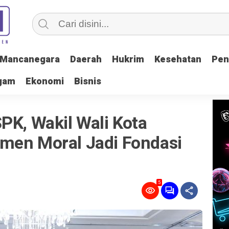
Mancanegara
Mancanegara
Daerah
Daerah
Hukrim
Hukrim
Kesehatan
Kesehatan
Pen
Pen
gam
gam
Ekonomi
Ekonomi
Bisnis
Bisnis
PK, Wakil Wali Kota
men Moral Jadi Fondasi
5