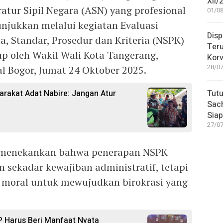
XII/
tur Sipil Negara (ASN) yang profesional
01/08
tunjukkan melalui kegiatan Evaluasi
Disp
 Standar, Prosedur dan Kriteria (NSPK)
Teru
up oleh Wakil Wali Kota Tangerang,
Korv
28/07
l Bogor, Jumat 24 Oktober 2025.
Tutu
arakat Adat Nabire: Jangan Atur
Sac
Siap
27/07
 menekankan bahwa penerapan NSPK
sekadar kewajiban administratif, tetapi
moral untuk mewujudkan birokrasi yang
 Harus Beri Manfaat Nyata