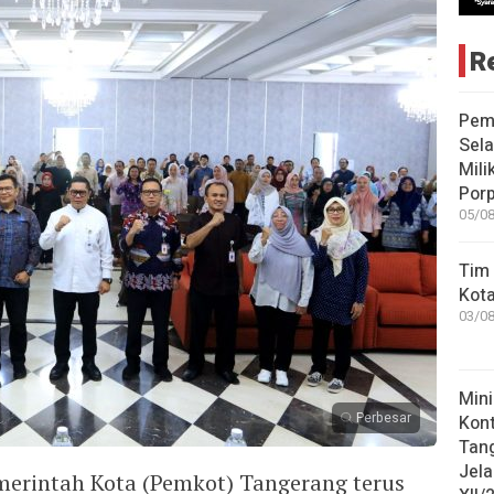
R
Pem
Sela
Mili
Porp
05/08
Tim 
Kot
03/08
Mini
Perbesar
Kon
Tan
Jel
merintah Kota (Pemkot) Tangerang terus