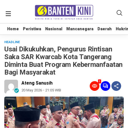
Home
Home
Peristiwa
Peristiwa
Nasional
Nasional
Mancanegara
Mancanegara
Daerah
Daerah
Hukri
Hukri
HEADLINE
Usai Dikukuhkan, Pengurus Rintisan
Saka SAR Kwarcab Kota Tangerang
Diminta Buat Program Kebermanfaatan
Bagi Masyarakat
0
Ateng Sanusih
20 May 2026 - 21:05 WIB