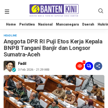
Home
Home
Peristiwa
Peristiwa
Nasional
Nasional
Mancanegara
Mancanegara
Daerah
Daerah
Hukri
Hukri
HEADLINE
Anggota DPR RI Puji Etos Kerja Kepala
BNPB Tangani Banjir dan Longsor
Sumatra-Aceh
0
Fadil
3 Feb 2026 - 21:29 WIB