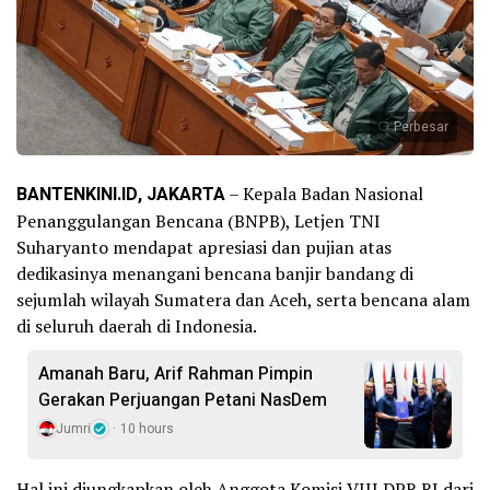
Perbesar
BANTENKINI.ID, JAKARTA
– Kepala Badan Nasional
Penanggulangan Bencana (BNPB), Letjen TNI
Suharyanto mendapat apresiasi dan pujian atas
dedikasinya menangani bencana banjir bandang di
sejumlah wilayah Sumatera dan Aceh, serta bencana alam
di seluruh daerah di Indonesia.
Amanah Baru, Arif Rahman Pimpin
Gerakan Perjuangan Petani NasDem
Jumri
10 hours
Hal ini diungkapkan oleh Anggota Komisi VIII DPR RI dari