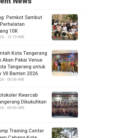
ent News
g: Pemkot Sambut
 Perhelatan
ang 10K
26 - 13:19 WIB
ntah Kota Tangerang
n Akan Pakai Venue
Kota Tangerang untuk
v VII Banten 2026
26 - 06:06 WIB
otokoler Kwarcab
angerang Dikukuhkan
26 - 09:36 WIB
amp Training Center
gen Cabang Kota