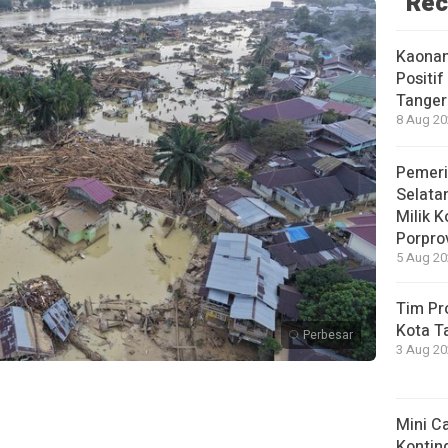
Rec
Kaonan
Positif
Tanger
8 Aug 20
Pemeri
Selata
Milik 
Porpro
5 Aug 20
Tim Pr
Kota T
Perbesar
3 Aug 20
Mini C
Kontin