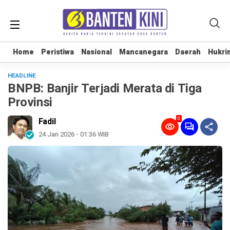
Home
Home
Peristiwa
Peristiwa
Nasional
Nasional
Mancanegara
Mancanegara
Daerah
Daerah
Hukri
Hukri
HEADLINE
BNPB: Banjir Terjadi Merata di Tiga
Provinsi
0
Fadil
24 Jan 2026 - 01:36 WIB