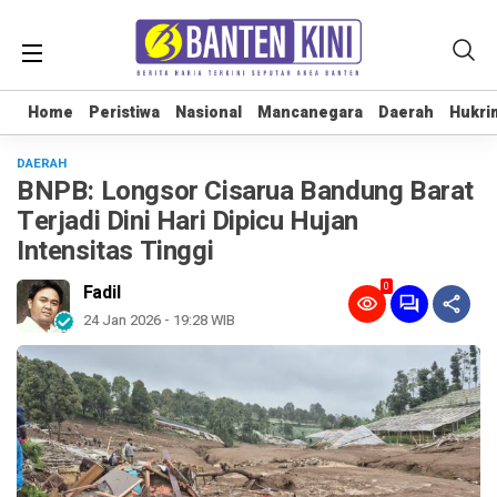
Home
Home
Peristiwa
Peristiwa
Nasional
Nasional
Mancanegara
Mancanegara
Daerah
Daerah
Hukri
Hukri
DAERAH
BNPB: Longsor Cisarua Bandung Barat
Terjadi Dini Hari Dipicu Hujan
Intensitas Tinggi
0
Fadil
24 Jan 2026 - 19:28 WIB