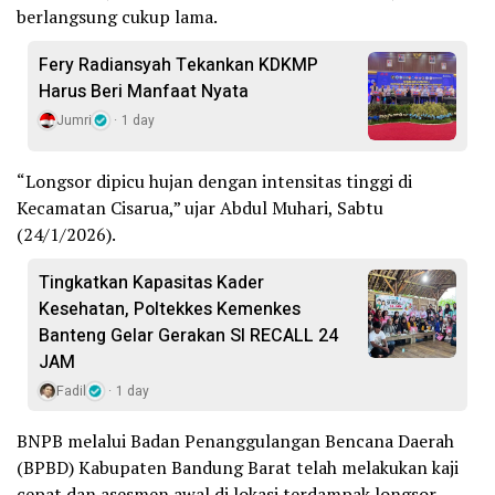
berlangsung cukup lama.
Fery Radiansyah Tekankan KDKMP
Harus Beri Manfaat Nyata
Jumri
1 day
“Longsor dipicu hujan dengan intensitas tinggi di
Kecamatan Cisarua,” ujar Abdul Muhari, Sabtu
(24/1/2026).
Tingkatkan Kapasitas Kader
Kesehatan, Poltekkes Kemenkes
Banteng Gelar Gerakan SI RECALL 24
JAM
Fadil
1 day
BNPB melalui Badan Penanggulangan Bencana Daerah
(BPBD) Kabupaten Bandung Barat telah melakukan kaji
cepat dan asesmen awal di lokasi terdampak longsor.