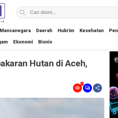
Mancanegara
Mancanegara
Daerah
Daerah
Hukrim
Hukrim
Kesehatan
Kesehatan
Pen
Pen
gam
gam
Ekonomi
Ekonomi
Bisnis
Bisnis
bakaran Hutan di Aceh,
0