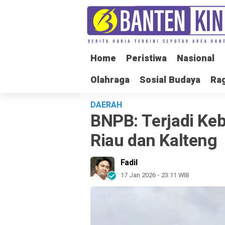
Home
Home
Peristiwa
Peristiwa
Nasional
Nasional
Olahraga
Olahraga
Sosial Budaya
Sosial Budaya
Ra
Ra
DAERAH
BNPB: Terjadi Ke
Riau dan Kalteng
Fadil
17 Jan 2026 - 23:11 WIB