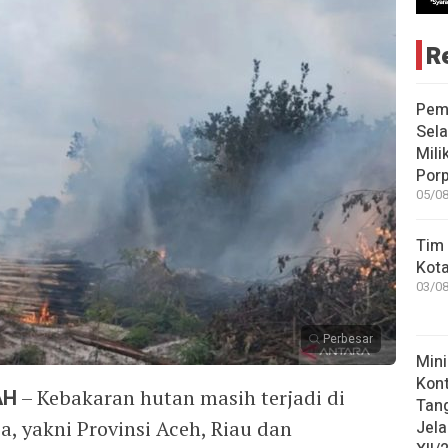
R
Pem
Sela
Mili
Porp
05/08
Tim 
Kot
03/08
Perbesar
Mini
Kon
AH
– Kebakaran hutan masih terjadi di
Tan
a, yakni Provinsi Aceh, Riau dan
Jel