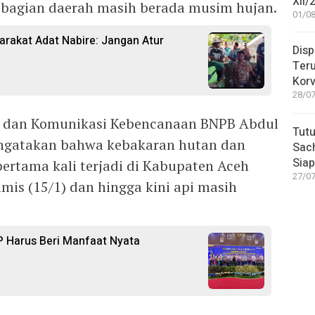
XII/
ebagian daerah masih berada musim hujan.
01/08
arakat Adat Nabire: Jangan Atur
Disp
Teru
Korv
28/07
si dan Komunikasi Kebencanaan BNPB Abdul
Tutu
mengatakan bahwa kebakaran hutan dan
Sac
Siap
pertama kali terjadi di Kabupaten Aceh
27/07
amis (15/1) dan hingga kini api masih
 Harus Beri Manfaat Nyata