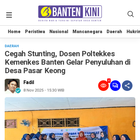
Home
Home
Peristiwa
Peristiwa
Nasional
Nasional
Mancanegara
Mancanegara
Daerah
Daerah
Hukri
Hukri
DAERAH
Cegah Stunting, Dosen Poltekkes
Kemenkes Banten Gelar Penyuluhan di
Desa Pasar Keong
4
Fadil
8 Nov 2025 - 15:30 WIB