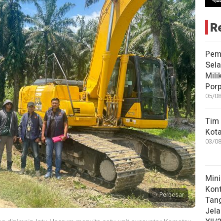
R
Pem
Sela
Mili
Porp
05/08
Tim 
Kot
03/08
Mini
Kon
Perbesar
Tan
Jel