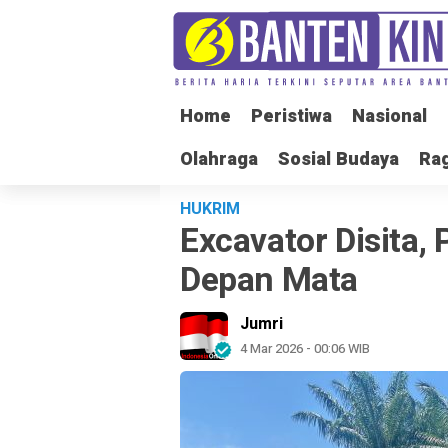
Home
Home
Peristiwa
Peristiwa
Nasional
Nasional
Olahraga
Olahraga
Sosial Budaya
Sosial Budaya
Ra
Ra
HUKRIM
Excavator Disita,
Depan Mata
Jumri
4 Mar 2026 - 00:06 WIB