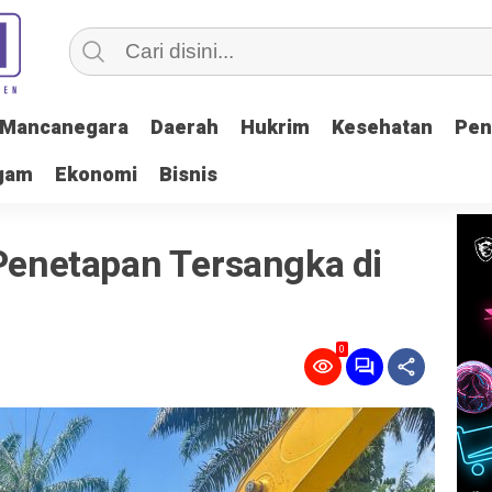
Mancanegara
Mancanegara
Daerah
Daerah
Hukrim
Hukrim
Kesehatan
Kesehatan
Pen
Pen
gam
gam
Ekonomi
Ekonomi
Bisnis
Bisnis
 Penetapan Tersangka di
0