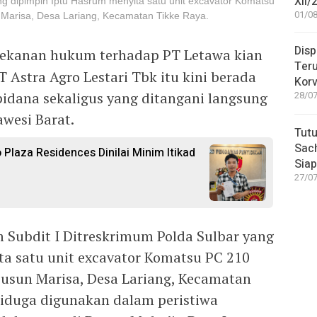
XII/
ang dipimpin Iptu Hasrum menyita satu unit excavator Komatsu
01/08
 Marisa, Desa Lariang, Kecamatan Tikke Raya.
Disp
ekanan hukum terhadap PT Letawa kian
Teru
 Astra Agro Lestari Tbk itu kini berada
Korv
pidana sekaligus yang ditangani langsung
28/07
wesi Barat.
Tutu
Sac
Plaza Residences Dinilai Minim Itikad
Siap
27/07
im Subdit I Ditreskrimum Polda Sulbar yang
a satu unit excavator Komatsu PC 210
Dusun Marisa, Desa Lariang, Kecamatan
 diduga digunakan dalam peristiwa