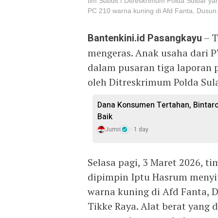
tim Subdit I Ditreskrimum Polda Sulbar y
PC 210 warna kuning di Afd Fanta, Dusun
Bantenkini.id
Pasangkayu
– T
mengeras. Anak usaha dari PT
dalam pusaran tiga laporan 
oleh Ditreskrimum Polda Sula
Dana Konsumen Tertahan, Bintaro 
Baik
Jumri
1 day
Selasa pagi, 3 Maret 2026, t
dipimpin Iptu Hasrum menyit
warna kuning di Afd Fanta, 
Tikke Raya. Alat berat yang