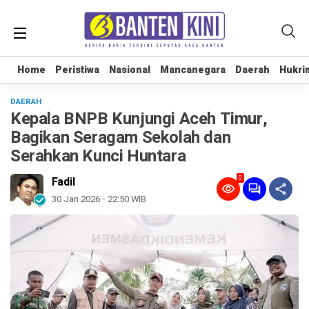
Home
Home
Peristiwa
Peristiwa
Nasional
Nasional
Mancanegara
Mancanegara
Daerah
Daerah
Hukri
Hukri
DAERAH
Kepala BNPB Kunjungi Aceh Timur,
Bagikan Seragam Sekolah dan
Serahkan Kunci Huntara
0
Fadil
30 Jan 2026 - 22:50 WIB